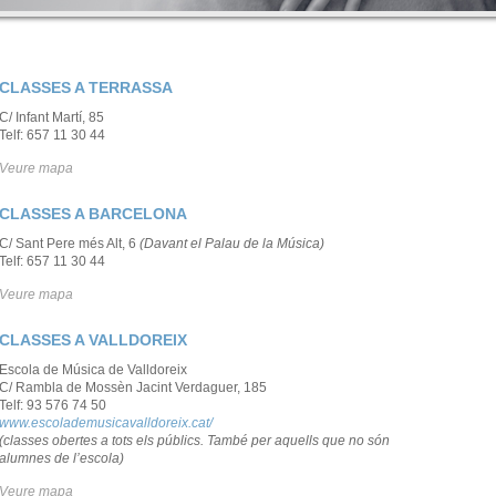
CLASSES A TERRASSA
C/ Infant Martí, 85
Telf: 657 11 30 44
Veure mapa
CLASSES A BARCELONA
C/ Sant Pere més Alt, 6
(Davant el Palau de la Música)
Telf: 657 11 30 44
Veure mapa
CLASSES A VALLDOREIX
Escola de Música de Valldoreix
C/ Rambla de Mossèn Jacint Verdaguer, 185
Telf: 93 576 74 50
www.escolademusicavalldoreix.cat/
(classes obertes a tots els públics. També per aquells que no són
alumnes de l’escola)
Veure mapa