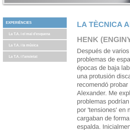
LA TÈCNICA 
EXPERIÈNCIES
La T.A. i el mal d'esquena
HENK (ENGIN
La T.A. i la música
Después de vario
La T.A. i l'ansietat
problemas de espa
épocas de baja lab
una protusión disc
recomendó probar l
Alexander. Me exp
problemas podrían
por 'tensiones' en
cargaban de forma
espalda. Inicialme